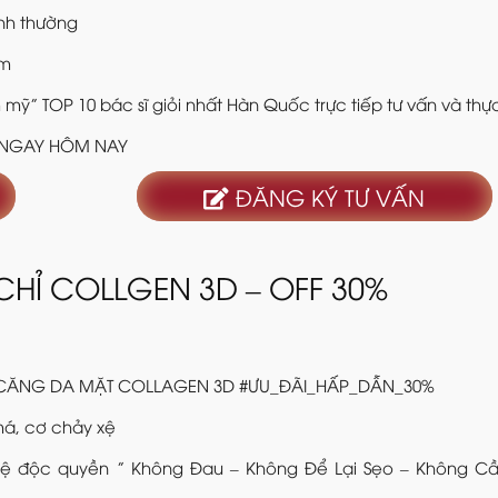
ình thường
ăm
mỹ” TOP 10 bác sĩ giỏi nhất Hàn Quốc trực tiếp tư vấn và thự
KÝ NGAY HÔM NAY
ĐĂNG KÝ TƯ VẤN
HỈ COLLGEN 3D – OFF 30%
LẦN CĂNG DA MẶT COLLAGEN 3D #ƯU_ĐÃI_HẤP_DẪN_30%
má, cơ chảy xệ
hệ độc quyền ” Không Đau – Không Để Lại Sẹo – Không Cầ