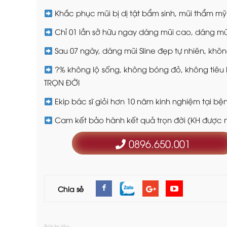
Khắc phục mũi bị dị tật bẩm sinh, mũi thẩm mỹ
Chỉ 01 lần sở hữu ngay dáng mũi cao, dáng 
Sau 07 ngày, dáng mũi Sline đẹp tự nhiên, khô
?% không lộ sống, không bóng đỏ, không tiêu 
TRỌN ĐỜI
Ekip bác sĩ giỏi hơn 10 năm kinh nghiệm tại bệ
Cam kết bảo hành kết quả trọn đời (KH được 
0896.650.001
Chia sẻ
Bài trước