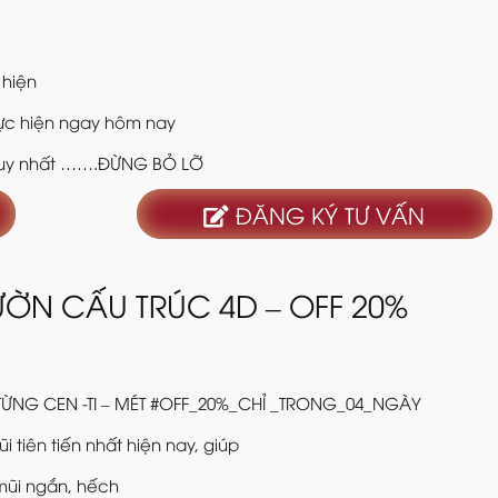
 hiện
hực hiện ngay hôm nay
y duy nhất …….ĐỪNG BỎ LỠ
ĐĂNG KÝ TƯ VẤN
ỜN CẤU TRÚC 4D – OFF 20%
TỪNG CEN -TI – MÉT #OFF_20%_CHỈ _TRONG_04_NGÀY
iên tiến nhất hiện nay, giúp
mũi ngắn, hếch