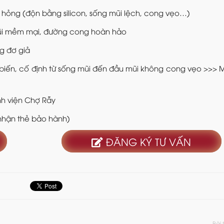
 hỏng (độn bằng silicon, sống mũi lệch, cong vẹo…)
mũi mềm mại, đường cong hoàn hảo
ng đơ giả
biến, cố định từ sống mũi đến đầu mũi không cong vẹo >>> 
nh viện Chợ Rẫy
nhận thẻ bảo hành)
ĐĂNG KÝ TƯ VẤN
Bài 