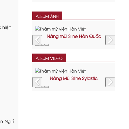
ALBUM ẢNH
c hiện
Nâng mũi Sline Hàn Quốc
Căng
ALBUM VIDEO
Nâng Mũi Sline Sylastic
n Nghỉ