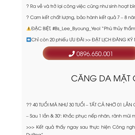
? Ra về và trở lại công việc cũng như sinh hoạt b
? Cam kết chất lượng, bảo hành kết quả 7 – 8 n
ĐẶC BIỆT, #Bs_Lee_Byoung_Yeol “Phù thủy thẩm 
Chỉ còn 20 phiếu ƯU ĐÃI >> ĐẶT LỊCH ĐĂNG 
0896.650.001
CĂNG DA MẶT C
?? 40 TUỔI MÀ NHƯ 30 TUỔI – TẤT CẢ NHỜ 01 
– Sau 1 lần & 30′: Khắc phục nếp nhăn, rãnh mũi 
>>> Kết quả thấy ngay sau thực hiện Công ng
Dưỡng”.