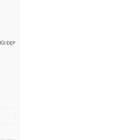
MŨI ĐẸP
tiếp theo