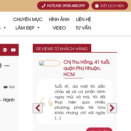
HOTLINE
: 0938.488.099
ĐẶT LỊCH
HẸN
CHUYÊN MỤC
HÌNH ẢNH
LIÊN HỆ
G
LÀM ĐẸP
VIDEO
TƯ VẤN
REVIEWS TỪ KHÁCH HÀNG
 –
Chị Thu Hồng, 41 tuổi,
quận Phú Nhuận,
HCM
Tuổi 41, da mặt tôi dần
974
chảy xệ và có phần rãnh
ngay mũi và má, tôi đã
 – Hạnh
thực hiện qua nhiều
phương pháp trẻ hóa
khác nhưng chỉ vài ngày
[...]