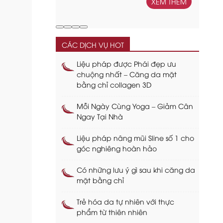
XEM THÊM
CÁC DỊCH VỤ HOT
Liệu pháp được Phái đẹp ưu
chuộng nhất – Căng da mặt
bằng chỉ collagen 3D
Mỗi Ngày Cùng Yoga – Giảm Cân
Ngay Tại Nhà
Liệu pháp nâng mũi Sline số 1 cho
góc nghiêng hoàn hảo
Có những lưu ý gì sau khi căng da
mặt bằng chỉ
Trẻ hóa da tự nhiên với thực
phẩm từ thiên nhiên