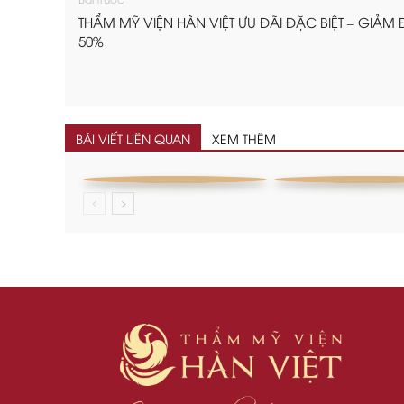
THẨM MỸ VIỆN HÀN VIỆT ƯU ĐÃI ĐẶC BIỆT – GIẢM 
50%
BÀI VIẾT LIÊN QUAN
XEM THÊM
CĂNG DA MẶT
NÂNG NGỰ
COLLAGEN 3D –
MỠ TỰ THÂ
THANH XUÂN
TRONG TẦM TAY