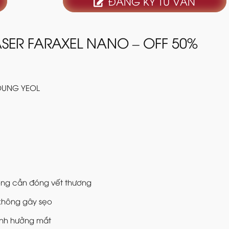
ĐĂNG KÝ TƯ VẤN
ASER FARAXEL NANO – OFF 50%
YOUNG YEOL
ng cần đóng vết thương
 không gây sẹo
ảnh hưởng mắt