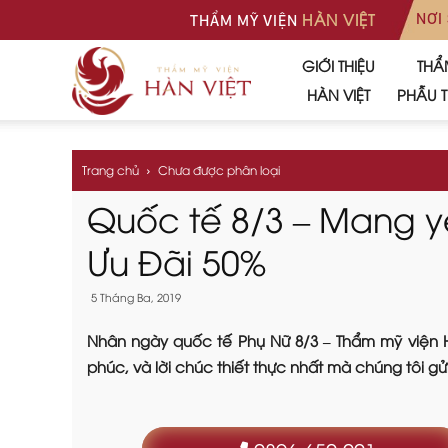
HÀN VIỆT
NƠI
THẨM MỸ VIỆN
GIỚI THIỆU
THẨ
Thẩm
HÀN VIỆT
PHẪU 
mỹ
Trang chủ
Chưa được phân loại
Quốc tế 8/3 – Mang y
viện
Ưu Đãi 50%
5 Tháng Ba, 2019
Hàn
Nhân ngày quốc tế Phụ Nữ 8/3 – Thẩm mỹ viện H
phúc, và lời chúc thiết thực nhất mà chúng tôi gử
Việt