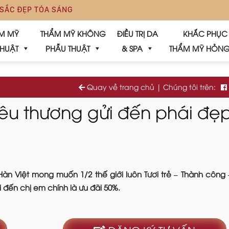
 SẮC ĐẸP TỎA SÁNG
M MỸ
THẨM MỸ KHÔNG
ĐIỀU TRỊ DA
KHẮC PHỤC
THUẬT
PHẪU THUẬT
& SPA
THẨM MỸ HỎN
Quay về trang chủ
|
Chúng tôi trên:
êu thương gửi đến phái đẹp
àn Việt mong muốn 1/2 thế giới luôn Tươi trẻ – Thành công
i đến chị em chính là ưu đãi 50%.