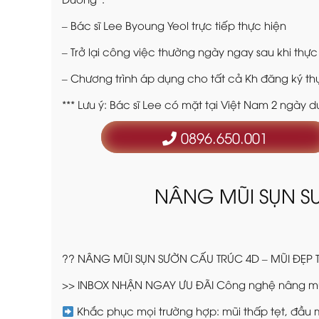
– Bác sĩ Lee Byoung Yeol trực tiếp thực hiện
– Trở lại công việc thường ngày ngay sau khi thực
– Chương trình áp dụng cho tất cả Kh đăng ký t
*** Lưu ý: Bác sĩ Lee có mặt tại Việt Nam 2 ngà
0896.650.001
NÂNG MŨI SỤN SƯ
?? NÂNG MŨI SỤN SƯỜN CẤU TRÚC 4D – MŨI ĐẸP 
>> INBOX NHẬN NGAY ƯU ĐÃI Công nghệ nâng mũi t
Khắc phục mọi trường hợp: mũi thấp tẹt, đầu 