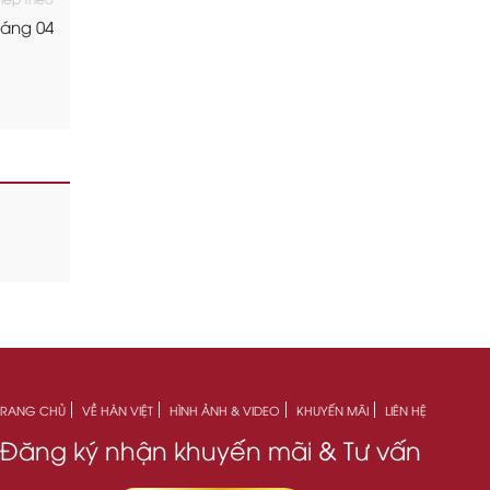
háng 04
TRANG CHỦ
VỀ HÀN VIỆT
HÌNH ẢNH & VIDEO
KHUYẾN MÃI
LIÊN HỆ
Đăng ký nhận
khuyến mãi & Tư vấn