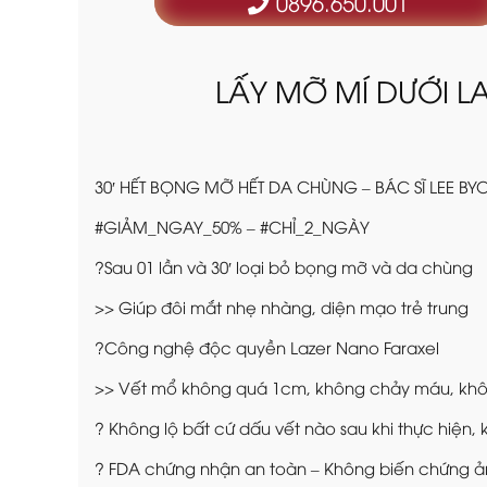
0896.650.001
LẤY MỠ MÍ DƯỚI L
30′ HẾT BỌNG MỠ HẾT DA CHÙNG – BÁC SĨ LEE B
#GIẢM_NGAY_50% – #CHỈ_2_NGÀY
?Sau 01 lần và 30′ loại bỏ bọng mỡ và da chùng
>> Giúp đôi mắt nhẹ nhàng, diện mạo trẻ trung
?Công nghệ độc quyền Lazer Nano Faraxel
>> Vết mổ không quá 1cm, không chảy máu, khô
? Không lộ bất cứ dấu vết nào sau khi thực hiện,
? FDA chứng nhận an toàn – Không biến chứng 